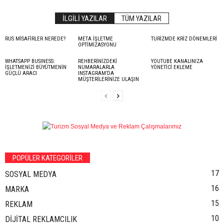
İLGILI YAZILAR
TÜM YAZILAR
RUS MİSAFİRLER NEREDE?
META İŞLETME
TURİZMDE KRİZ DÖNEMLERİ
OPTİMİZASYONU
WHATSAPP BUSINESS:
REHBERİNİZDEKİ
YOUTUBE KANALINIZA
İŞLETMENİZİ BÜYÜTMENİN
NUMARALARLA
YÖNETİCİ EKLEME
GÜÇLÜ ARACI
INSTAGRAM’DA
MÜŞTERİLERİNİZE ULAŞIN
POPÜLER KATEGORİLER
17
SOSYAL MEDYA
16
MARKA
15
REKLAM
10
DİJİTAL REKLAMCILIK